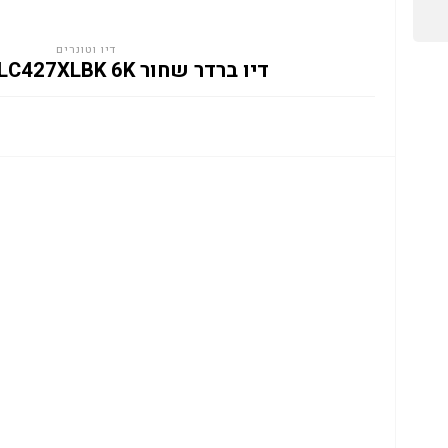
דיו וטונרים
דיו ברדר שחור BROTHER LC427XLBK 6K