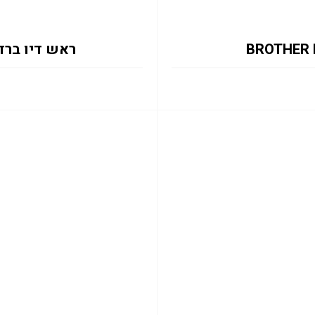
ראש דיו ברדר צהוב  0.2K