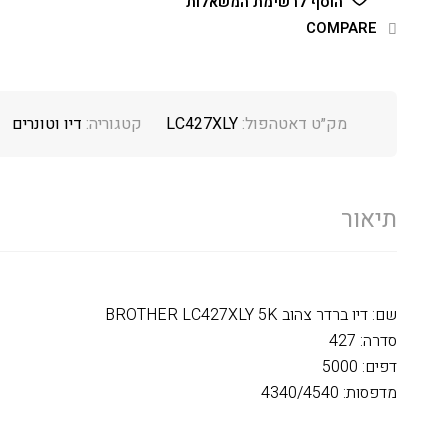
הוסף לרשימת המשאלות
COMPARE
מק״ט דאטהפול:
LC427XLY
קטגוריה:
דיו וטונרים
תיאור
שם: דיו ברדר צהוב BROTHER LC427XLY 5K
סדרה: 427
דפים: 5000
מדפסות: 4340/4540