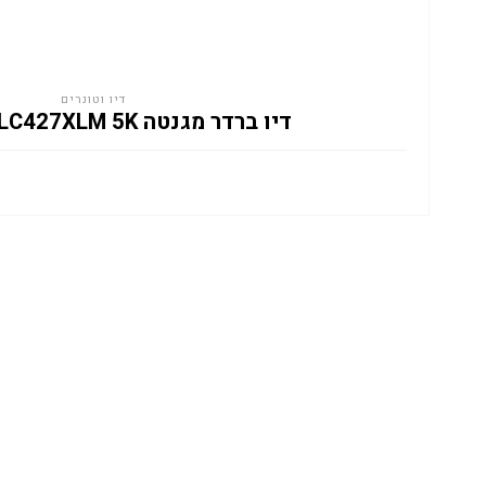
דיו וטונרים
דיו ברדר מגנטה BROTHER LC427XLM 5K