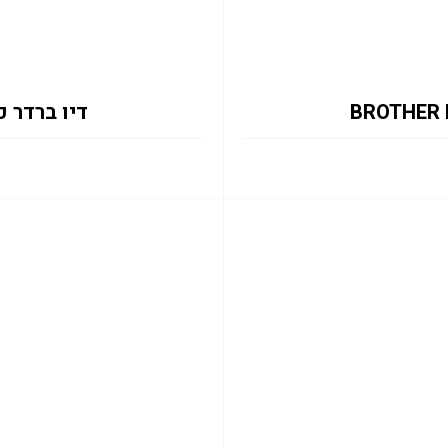
דיו ברדר כחול 427XLC 5K