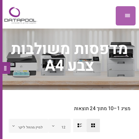
מדפסות משולבות
צבע A4
מציג 1–10 מתוך 24 תוצאות
12
למיין מהזול ליקר