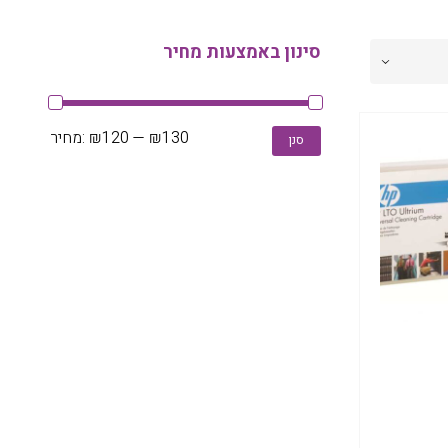
סינון באמצעות מחיר
מחיר
מחיר
₪130
—
₪120
מחיר:
סנן
מינימלי
מקסימלי