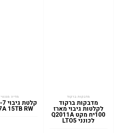
מדבקות ברקוד
מדיה מגנטית
מדבקות ברקוד
קלטת 
לקלטות גיבוי מארז
7A 15TB RW
100יח מקט Q2011A
לכונני LTO5