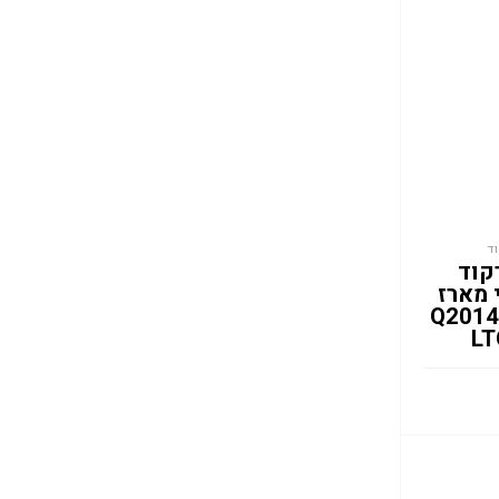
ד
קוד
 מארז
יח מקט Q2014A