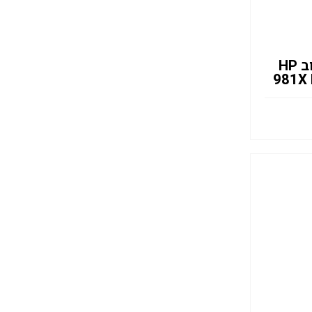
ראש דיו צהוב HP
981X