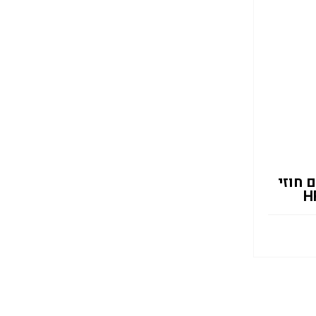
 חוזי
H