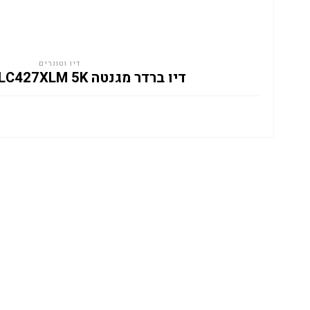
דיו וטונרים
דיו ברדר מגנטה BROTHER LC427XLM 5K