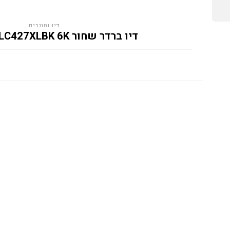
דיו וטונרים
דיו ברדר שחור BROTHER LC427XLBK 6K