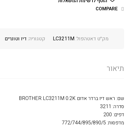
הוסף לרשימת המשאלות
COMPARE
מק״ט דאטהפול:
LC3211M
קטגוריה:
דיו וטונרים
תיאור
שם: ראש דיו ברדר אדום BROTHER LC3211M 0.2K
סדרה: 3211
דפים: 200
מדפסות: 772/744/895/890/5