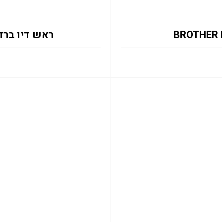
ראש דיו ברדר צהוב  0.2K