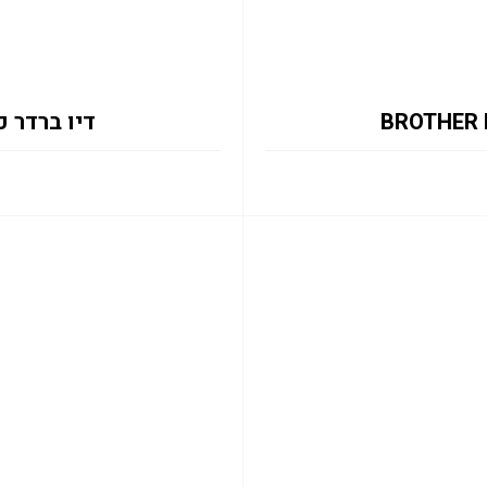
דיו ברדר כחול 427XLC 5K