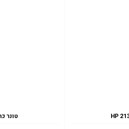
טונר כחול 2131Y 12K