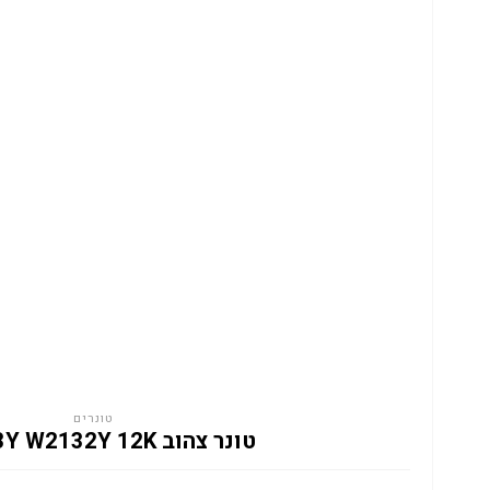
טונרים
טונר צהוב HP 213Y W2132Y 12K