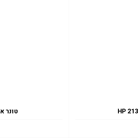
טונר אדום 133X 6K