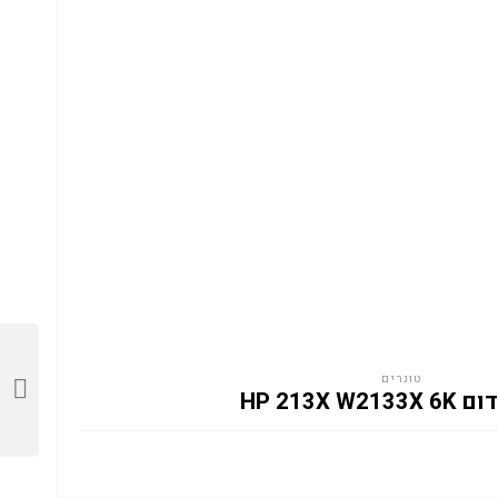
טונרים
HP 213X W2