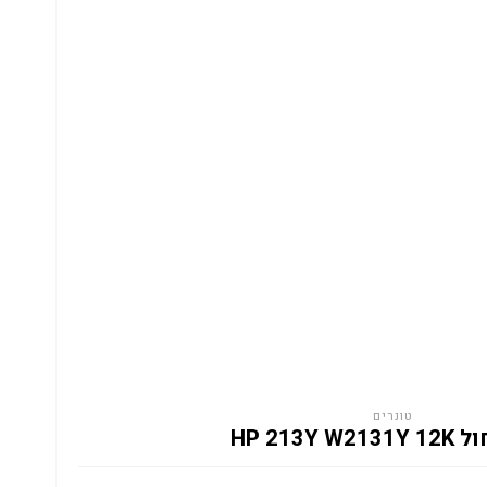
טונרים
HP 213Y W